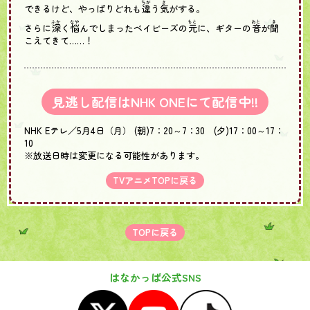
ちが
き
できるけど、やっぱりどれも
違
う
気
がする。
ふか
なや
もと
おと
き
さらに
深
く
悩
んでしまったベイビーズの
元
に、ギターの
音
が
聞
こえてきて……！
見逃し配信はNHK ONEにて配信中!!
NHK Eテレ／5月4日（月） (朝)7：20～7：30 (夕)17：00～17：
10
※放送日時は変更になる可能性があります。
TVアニメTOPに戻る
TOPに戻る
はなかっぱ公式SNS