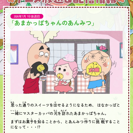
2026年7月 7日放送回
「あまかっぱちゃんのあんみつ」
おも
とお
だ
思
った
通
りのスイーツを
出
せるようになるため、 はなかっぱと
いっしょ
もと
おとず
一緒
にマスターカッパの
元
を
訪
れたあまかっぱちゃん。
かし
し
づく
ちょうせん
まずはお
菓子
を
知
ることから、とあんみつ
作
りに
挑戦
すること
になって・・・!?