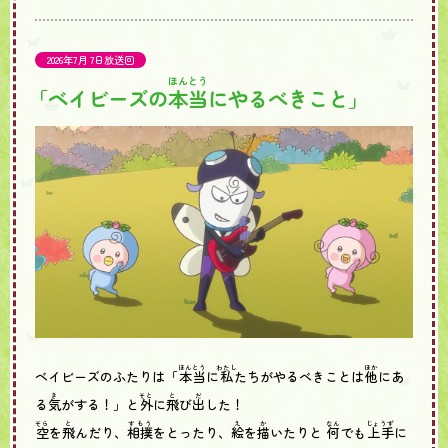
2026年7月 7日放送回
ほんとう
「ベイビーズの
本当
にやるべきこと」
ほんとう
わたし
ほか
ベイビーズのふたりは「
本当
に
私
たちがやるべきことは
他
にあ
き
そと
と
だ
る
気
がする！」と
外
に
飛
び
出
した！
そら
と
すもう
え
か
なん
じょうず
空
を
飛
んだり、
相撲
をとったり、
絵
を
描
いたりと
何
でも
上手
に