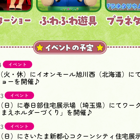
4
イベント
日（火・休）にイオンモール旭川西（北海道）に
ショーを開催♪
13
イベント
日（日）に春日部住宅展示場（埼玉県）にてワー
なまえホルダーづくり」を開催♪
13
イベント
日（日）にさいたま新都心コクーンシティ住宅展