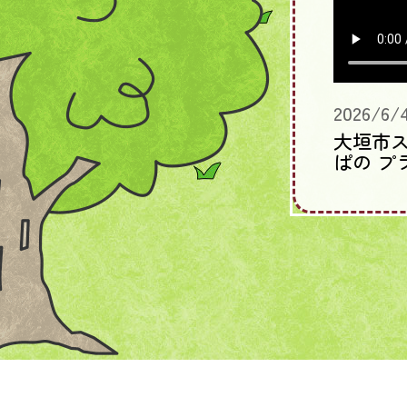
2026/6/
大垣市
ぱの プ